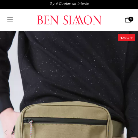
3x2 en boxers y medias
Envio gratis a partir de $250.000
0
3 y 6 Cuotas sin interés
40
% OFF