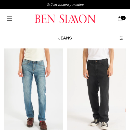
3x2 en boxers y medias
Envio gratis a partir de $250.000
0
3 y 6 Cuotas sin interés
JEANS