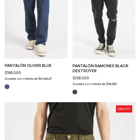
PANTALÓN OLIVER BLUE
PANTALÓN RAMONES BLACK
DESTROYER
$185.000
$138.000
3
cuotas sin interés de
$61.666,67
3
cuotas sin interés de
$46.000
23
% OFF