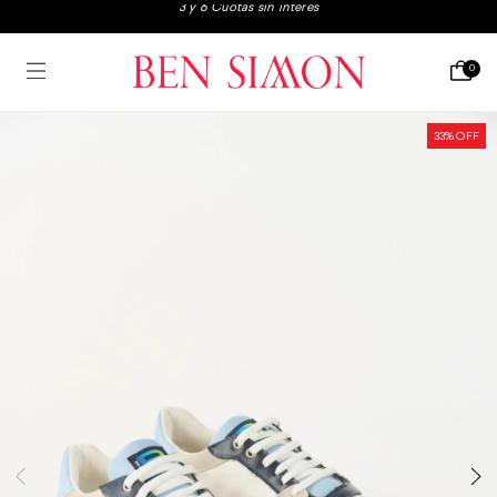
3x2 en boxers y medias
Envio gratis a partir de $250.000
0
3 y 6 Cuotas sin interés
33
% OFF