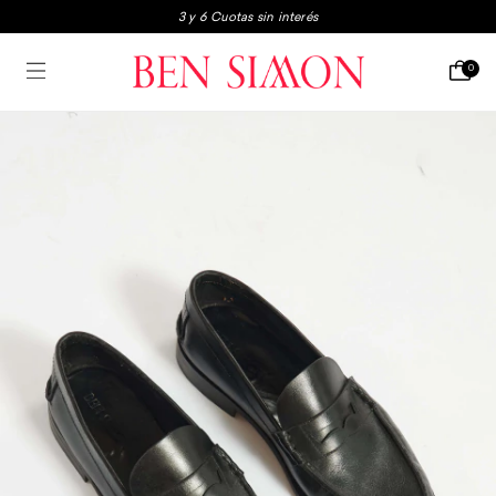
3 y 6 Cuotas sin interés
3x2 en boxers y medias
0
Envio gratis a partir de $250.000
3 y 6 Cuotas sin interés