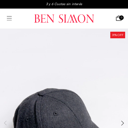
3x2 en boxers y medias
Envio gratis a partir de $250.000
0
3 y 6 Cuotas sin interés
31
% OFF