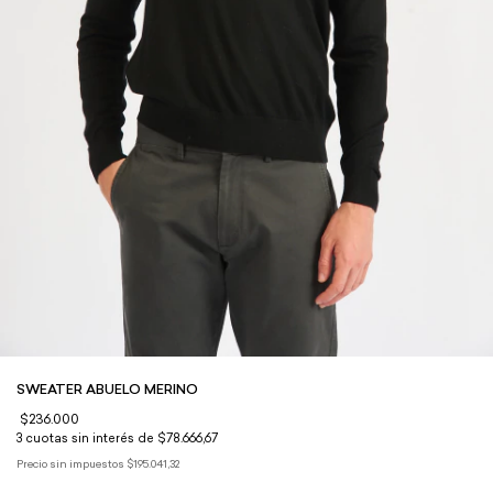
SWEATER ABUELO MERINO
$236.000
3
cuotas sin interés de
$78.666,67
Precio sin impuestos
$195.041,32