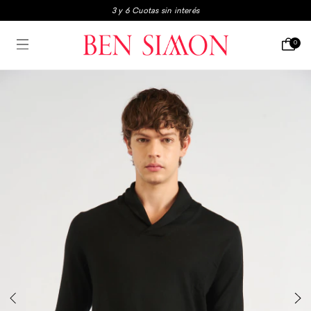
3 y 6 Cuotas sin interés
3x2 en boxers y medias
Envio gratis a partir de $250.000
0
3 y 6 Cuotas sin interés