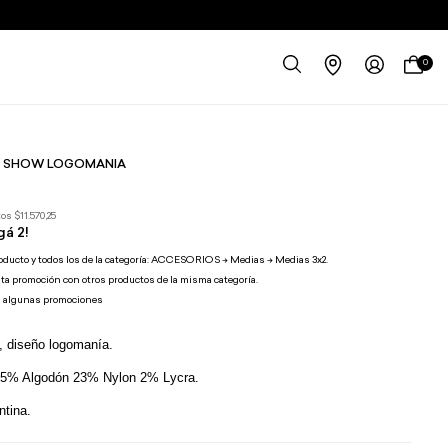
0
 SHOW LOGOMANIA
tos
$11.570,25
gá 2!
roducto y todos los de la categoría: ACCESORIOS -> Medias -> Medias 3x2.
ta promoción con otros productos de la misma categoría.
n algunas promociones
, diseño logomanía.
75% Algodón 23% Nylon 2% Lycra.
ntina.