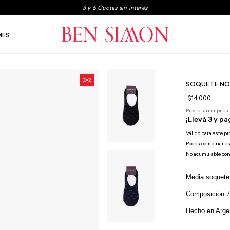
3x2 en boxers y medias
Envio gratis a partir de $250.000
MES
3 y 6 Cuotas sin interés
3X2
SOQUETE NO
$14.000
Precio sin impues
¡Llevá 3 y pa
Válido para este p
Podés combinar es
No acumulable co
Media soquete
Composición 
Hecho en Arge