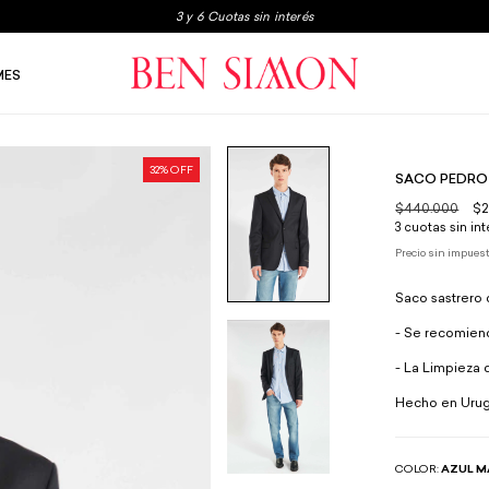
3x2 en boxers y medias
Envio gratis a partir de $250.000
MES
3 y 6 Cuotas sin interés
32
% OFF
SACO PEDRO
$440.000
$2
3
cuotas sin in
Precio sin impues
Saco sastrero 
- Se recomien
- La Limpieza 
Hecho en Urug
COLOR:
AZUL M