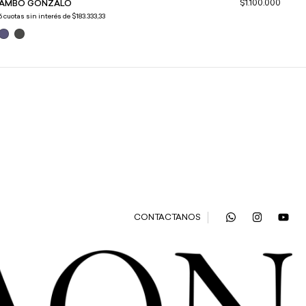
$1.100.000
AMBO GONZALO
MO
6
cuotas sin interés de
$183.333,33
6
cuo
CONTACTANOS