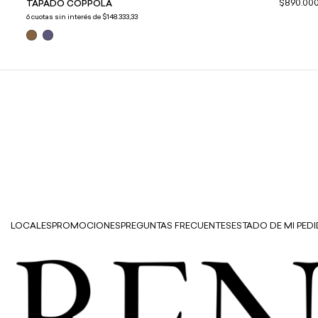
.000
$890.00
TAPADO COPPOLA
6
cuotas sin interés de
$148.333,33
LOCALES
PROMOCIONES
PREGUNTAS FRECUENTES
ESTADO DE MI PED