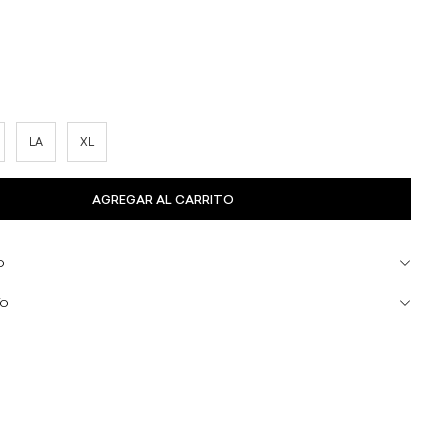
LA
XL
O
ÍO