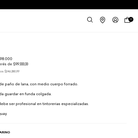
0
98.000
terés de
$99.333,33
tos
$246.280,99
de paño de lana, con medio cuerpo forrado.
da guardar en funda colgada.
debe ser profesional en tintorerias especializadas.
uay.
ARINO