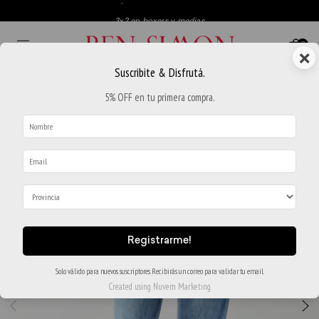
3x2 en boxers y medias
Envio gratis a partir de $250.000
0
×
3 y 6 Cuotas sin interés
Suscribite & Disfrutá.
30
% OFF
5% OFF en tu primera compra.
Registrarme!
Solo válido para nuevos suscriptores. Recibirás un correo para validar tu email.
Created using Nuvem Marketing