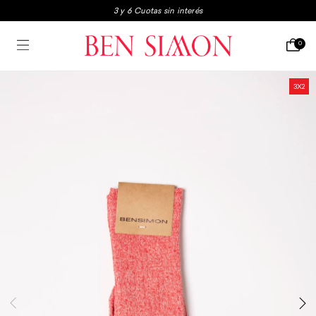
3 y 6 Cuotas sin interés
3x2 en boxers y medias
0
Envio gratis a partir de $250.000
3 y 6 Cuotas sin interés
3X2