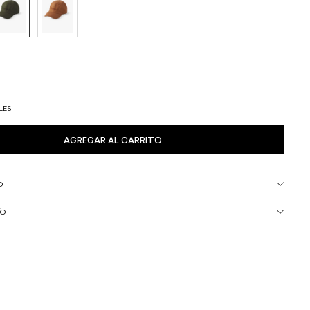
LES
O
ÍO