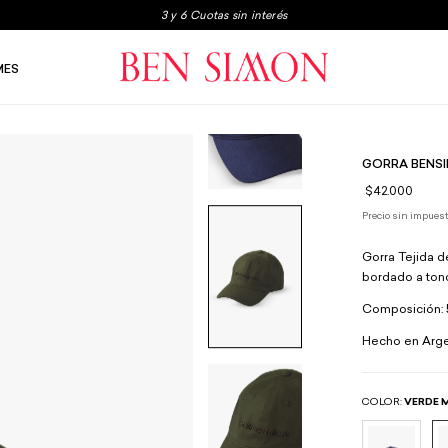
3x2 en boxers y medias
Envio gratis a partir de $250.000
MES
3 y 6 Cuotas sin interés
GORRA BENS
$42.000
Precio sin impues
Gorra Tejida d
bordado a tono
Composición: 
Hecho en Arge
COLOR:
VERDE 