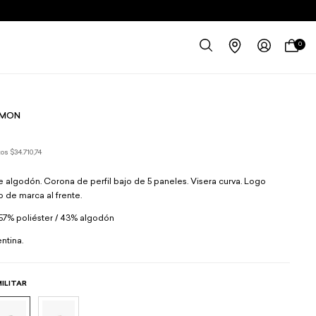
0
IMON
tos
$34.710,74
e algodón. Corona de perfil bajo de 5 paneles. Visera curva. Logo
 de marca al frente.
57% poliéster / 43% algodón
ntina.
MILITAR