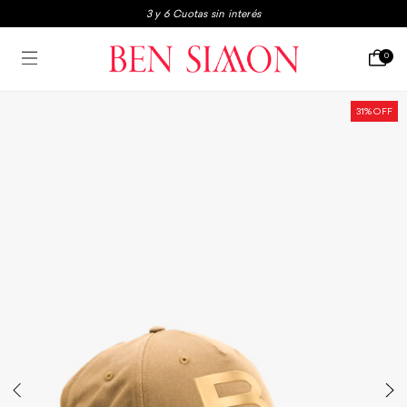
3 y 6 Cuotas sin interés
3x2 en boxers y medias
0
Envio gratis a partir de $250.000
3 y 6 Cuotas sin interés
31
% OFF