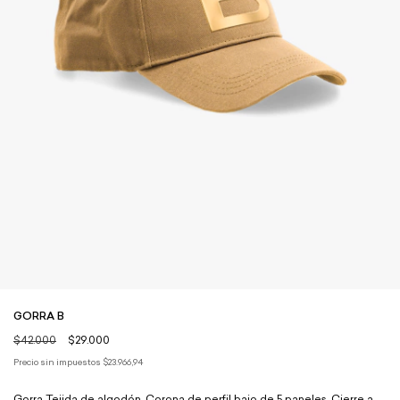
GORRA B
$42.000
$29.000
Precio sin impuestos
$23.966,94