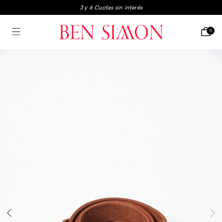
3 y 6 Cuotas sin interés
3x2 en boxers y medias
0
Envio gratis a partir de $250.000
3 y 6 Cuotas sin interés