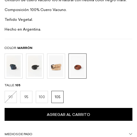
Cinturon de cuero vacuno 100% natural con hebilla color negro mate.
Composición: 100% Cuero Vacuno.
Teñido Vegetal.
Hecho en Argentina.
COLOR:
MARRÓN
TALLE:
105
90
95
100
105
MEDIOS DE PAGO