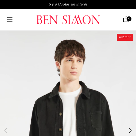
3x2 en boxers y medias
Envio gratis a partir de $250.000
0
3 y 6 Cuotas sin interés
41
% OFF