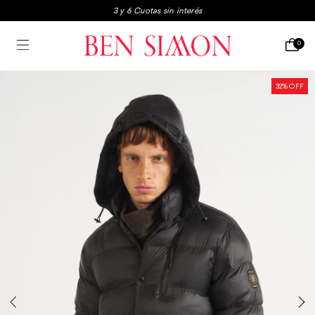
3 y 6 Cuotas sin interés
3x2 en boxers y medias
0
Envio gratis a partir de $250.000
3 y 6 Cuotas sin interés
32
% OFF