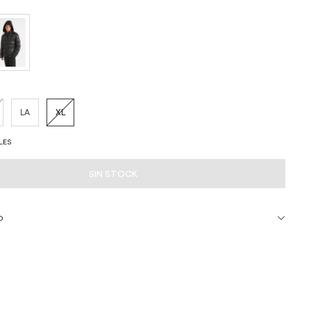
LA
XL
LES
O