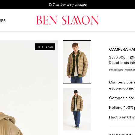
3x2 en boxers y medias
Envio gratis a partir de $250.000
MES
3 y 6 Cuotas sin interés
SIN STOCK
CAMPERA HA
$290.000
$1
3
cuotas sin in
Precio sin impues
Campera con r
escondido nique
Composición: 1
Relleno: 100% p
Hecho en Chin