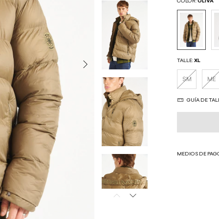
COLOR:
OLIVA
TALLE:
XL
SM
ME
GUÍA DE TAL
MEDIOS DE PAG