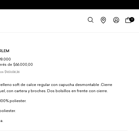
0
RLEM
98.000
terés de
$66.000,00
tos
$163.636,36
elleno soft de calce regular con capucha desmontable .Cierre
l, con cartera y broches. Dos bolsillos en frente con cierre.
00% poliester.
oliester.
a.