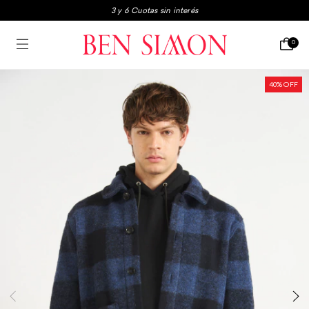
3x2 en boxers y medias
Envio gratis a partir de $250.000
0
3 y 6 Cuotas sin interés
40
% OFF