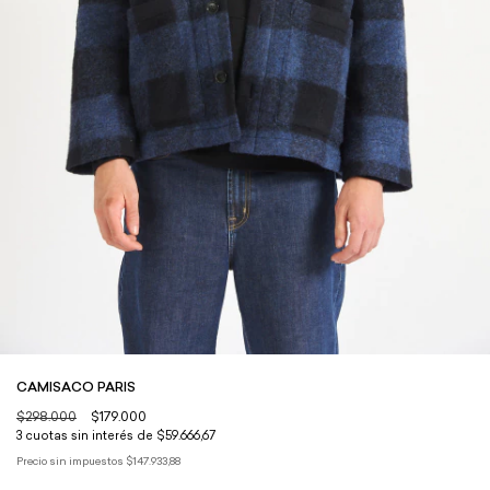
CAMISACO PARIS
$298.000
$179.000
3
cuotas sin interés de
$59.666,67
Precio sin impuestos
$147.933,88