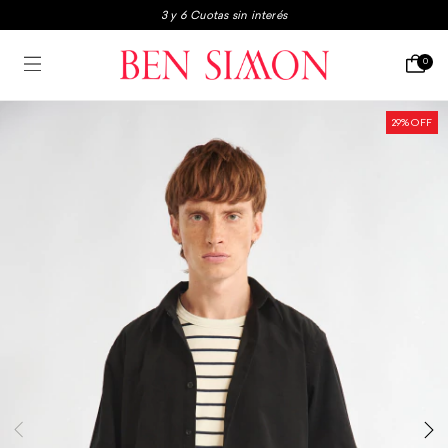
3 y 6 Cuotas sin interés
3x2 en boxers y medias
Envio gratis a partir de $250.000
0
3 y 6 Cuotas sin interés
29
% OFF