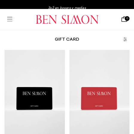
3x2 en boxers y medias
Envio gratis a partir de $250.000
0
3 y 6 Cuotas sin interés
GIFT CARD